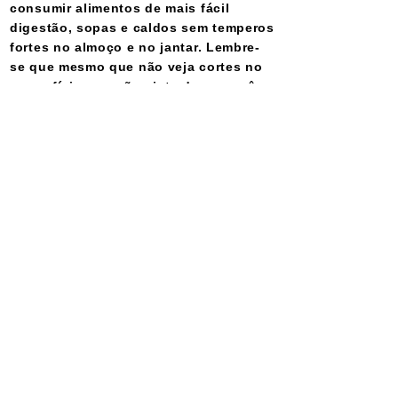
consumir alimentos de mais fácil
digestão, sopas e caldos sem temperos
fortes no almoço e no jantar. Lembre-
se que mesmo que não veja cortes no
corpo físico ou não sinta dores você
passou por uma grande cirurgia.
Permaneça por 10 dias sem lavar a
cabeça.
Medicação da cirurgia:
1 – Água fluidificada para ser tomada no
mínimo três vezes ao dia ou no caso de
dor;
2 – Pensamentos positivos;
4 – Fé e confiança em Jesus;