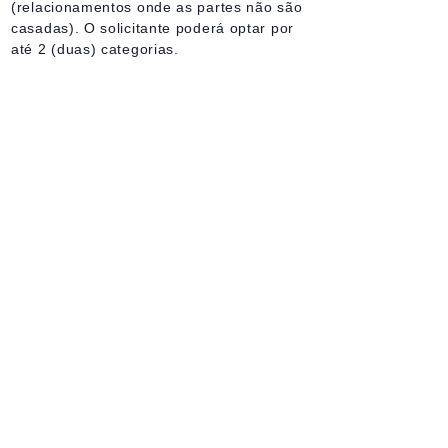
(relacionamentos onde as partes não são
casadas). O solicitante poderá optar por
até 2 (duas) categorias.
3) Orientação Conjugal
É necessário:
Nome completo e data de nascimento do
esposo;
Nome completo e data de nascimento da
esposa;
Endereço completo com CEP.
Informações necessárias para todos
solicitantes de mensagens:
O nome completo;
Data de nascimento (dia, mês e ano);
Endereço completo com CEP (esta
informação é necessária para o envio
posterior da mensagem, caso não seja