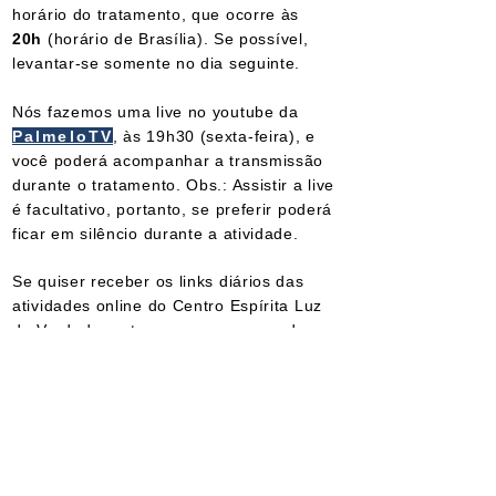
horário do tratamento, que ocorre às
20h
(horário de Brasília). Se possível,
levantar-se somente no dia seguinte.
Nós fazemos uma live no youtube da
PalmeloTV
, às 19h30 (sexta-feira), e
você poderá acompanhar a transmissão
durante o tratamento. Obs.: Assistir a live
é facultativo, portanto, se preferir poderá
ficar em silêncio durante a atividade.
Se quiser receber os links diários das
atividades online do Centro Espírita Luz
da Verdade, entre em nosso grupo de
WhatsApp.
(Grupo de WhatsApp)
Agosto de 2026:
Próximo tratamento: 07/08/2026.
(Link da
live do tratamento desta semana)